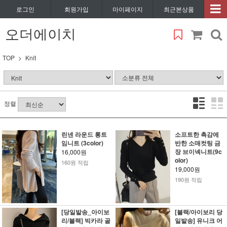
로그인
회원가입
마이페이지
최근본상품
오더에이치
TOP
Knit
정렬
린넨 라운드 롱트
소프트한 촉감에
임니트 (3color)
반한 소매컷팅 금
장 브이넥니트(9c
16,000원
olor)
160원 적립
19,000원
190원 적립
[당일발송_아이보
[블랙/아이보리 당
리/블랙] 빅카라 골
일발송] 유니크 어