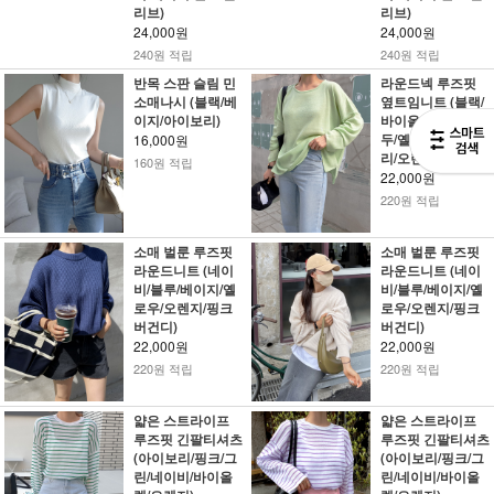
리브)
리브)
24,000원
24,000원
240원 적립
240원 적립
반목 스판 슬림 민
라운드넥 루즈핏
소매나시 (블랙/베
옆트임니트 (블랙/
이지/아이보리)
바이올렛/핑크/연
두/옐로우/아이보
16,000원
리/오렌지)
160원 적립
22,000원
220원 적립
소매 벌룬 루즈핏
소매 벌룬 루즈핏
라운드니트 (네이
라운드니트 (네이
비/블루/베이지/옐
비/블루/베이지/옐
로우/오렌지/핑크
로우/오렌지/핑크
버건디)
버건디)
22,000원
22,000원
220원 적립
220원 적립
얇은 스트라이프
얇은 스트라이프
루즈핏 긴팔티셔츠
루즈핏 긴팔티셔츠
(아이보리/핑크/그
(아이보리/핑크/그
린/네이비/바이올
린/네이비/바이올