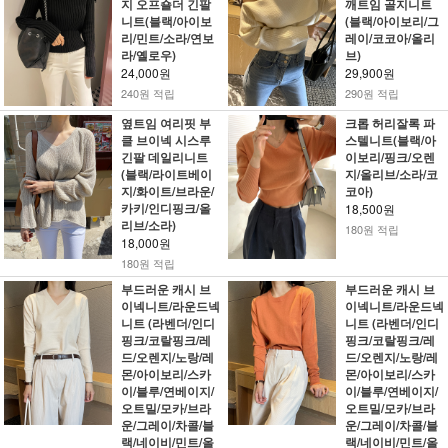
지 오프숄더 긴팔
깨트임 골지니트
니트(블랙/아이보
(블랙/아이보리/그
리/민트/소라/연보
레이/코코아/올리
라/옐로우)
브)
24,000원
29,900원
240원 적립
290원 적립
옆트임 여리핏 부
크롭 허리잘록 파
클 브이넥 시스루
스텔니트(블랙/아
긴팔 데일리니트
이보리/핑크/오렌
(블랙/라이트베이
지/올리브/소라/코
지/화이트/브라운/
코아)
카키/인디핑크/올
18,500원
리브/소라)
180원 적립
18,000원
180원 적립
부드러운 캐시 브
부드러운 캐시 브
이넥니트/라운드넥
이넥니트/라운드넥
니트 (라벤더/인디
니트 (라벤더/인디
핑크/코랄핑크/레
핑크/코랄핑크/레
드/오렌지/노랑/레
드/오렌지/노랑/레
몬/아이보리/스카
몬/아이보리/스카
이/블루/연베이지/
이/블루/연베이지/
오트밀/모카/브라
오트밀/모카/브라
운/그레이/차콜/블
운/그레이/차콜/블
랙/네이비/민트/올
랙/네이비/민트/올