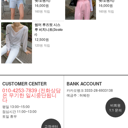
렛/오렌지)
렛/오렌지)
16,000원
16,000원
160원 적립
160원 적립
썸머 루즈핏 시스
루 비치니트(3colo
r)
12,500원
120원 적립
CUSTOMER CENTER
BANK ACCOUNT
010-4253-7839 (전화상담
카카오뱅크 3333-28-6933138
은 무기한 일시중단됩니
예금주 : 허혜란
다
비회원
평일 13:00~15:00
1:1 문의
점심시간 11:00~13:00
토일 휴무
고객센터