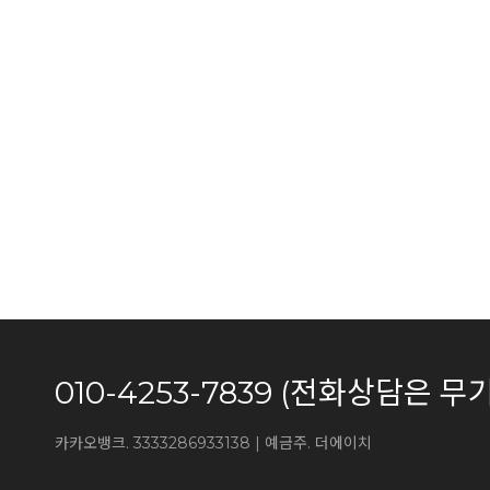
010-4253-7839 (전화상담
카카오뱅크. 3333286933138 | 예금주. 더에이치