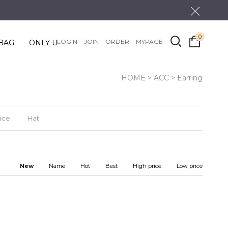
0
LOGIN
JOIN
ORDER
MYPAGE
BAG
ONLY U
HOME
>
ACC
>
Earring
ace
Hat
New
Name
Hot
Best
High price
Low price