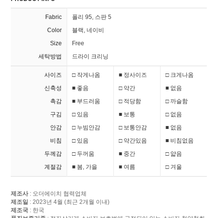
Fabric
폴리 95, 스판 5
Color
블랙, 네이비
Size
Free
세탁방법
드라이 크리닝
사이즈
□ 작게나옴
■ 정사이즈
□ 크게나옴
신축성
■ 좋음
□ 약간
■ 없음
촉감
■ 부드러움
□ 적당함
□ 까슬함
구김
□ 있음
■ 보통
□ 없음
안감
□ 누빔안감
□ 보통안감
■ 없음
비침
□ 있음
□ 약간있음
■ 비침없음
두께감
□ 두꺼움
■ 중간
□ 얇음
계절감
■ 봄, 가을
■ 여름
□ 겨울
제조사
: 오더에이치 협력업체
제조일
: 2023년 4월 (최근 2개월 이내)
제조국
: 한국