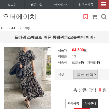
로그인
회원가입
마이페이지
최근본상품
오더에이치
DRESS/SET
Long
플라워 소매프릴 쉬폰 롱랩원피스(블랙/네이비)
64,500
상품가
원
적립금
1%
배송비
(조건)
지역별
색상
총 상품 금액
0
원
관심상품
장바구니