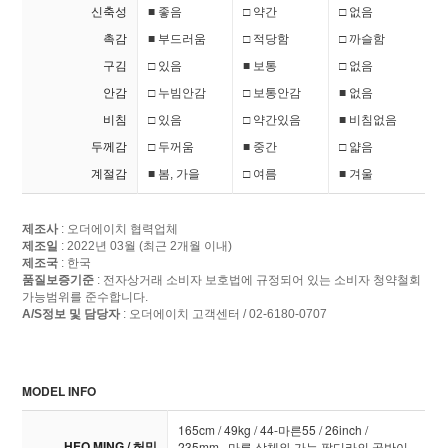
신축성
■ 좋음
□ 약간
□ 없음
촉감
■ 부드러움
□ 적당함
□ 까슬함
구김
□ 있음
■ 보통
□ 없음
안감
□ 누빔안감
□ 보통안감
■ 없음
비침
□ 있음
□ 약간있음
■ 비침없음
두께감
□ 두꺼움
■ 중간
□ 얇음
계절감
■ 봄, 가을
□ 여름
■ 겨울
제조사
: 오더에이치 협력업체
제조일
: 2022년 03월 (최근 2개월 이내)
제조국
: 한국
품질보증기준
: 전자상거래 소비자 보호법에 규정되어 있는 소비자 청약철회
가능범위를 준수합니다.
A/S정보 및 담당자
: 오더에이치 고객센터 / 02-6180-0707
MODEL INFO
165cm / 49kg / 44-마른55 / 26inch /
HEO MING / 허밍
235mm 마른 상체와 가는 팔디라의 골반이