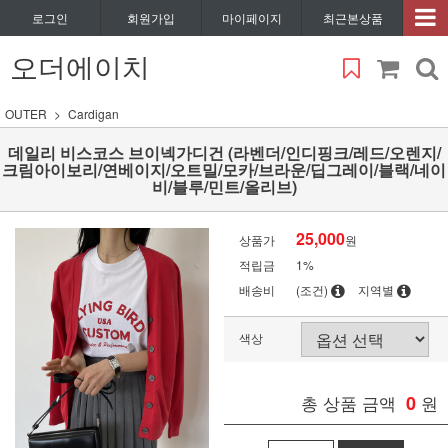
로그인
회원가입
마이페이지
최근본상품
오더에이치
OUTER
Cardigan
데일리 비스코스 브이넥가디건 (라벤더/인디핑크/레드/오렌지/
크림아이보리/연베이지/오트밀/모카/브라운/딥그레이/블랙/네이
비/블루/민트/올리브)
25,000
상품가
원
적립금
1%
배송비
(조건)
지역별
색상
총 상품 금액
0
원