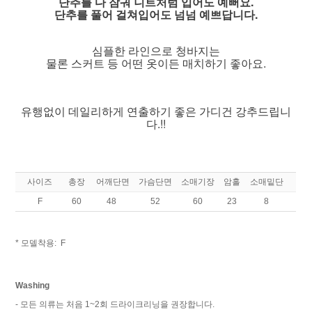
단추를 다 잠궈 니트처럼 입어도 예뻐요.
단추를 풀어 걸쳐입어도 넘넘 예쁘답니다.
심플한 라인으로 청바지는
물론 스커트 등 어떤 옷이든 매치하기 좋아요.
유행없이 데일리하게 연출하기 좋은 가디건 강추드립니
다.!!
사이즈
총장
어깨단면
가슴단면
소매기장
암홀
소매밑단
F
60
48
52
60
23
8
* 모델착용: F
Washing
- 모든 의류는 처음 1~2회 드라이크리닝을 권장합니다.