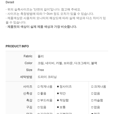
Detail
- 위의 실측사이즈는 '단면의 길이'입니다. 참고해 주세요.
- 사이즈는 측정방법에 따라 1~3cm 정도 오차가 있을 수 있습니다.
- 제품색상은 사용자의 모니터의 해상도에 따라 실제 색상과 다소 차이가 있
을 수 있습니다.
-
제품컷의 색상이 실제 제품 색상과 가장 비슷합니다.
PRODUCT INFO
Fabric
폴리
Color
크림, 네이비, 카멜, 브라운, 다크그레이, 블랙
Size
Free
세탁방법
드라이 크리닝
사이즈
□ 작게나옴
■ 정사이즈
□ 크게나옴
신축성
□ 좋음
■ 약간
□ 없음
촉감
□ 부드러움
■ 적당함
□ 까슬함
구김
□ 있음
■ 보통
□ 없음
안감
□ 기모안감
□ 기본안감
■ 없음