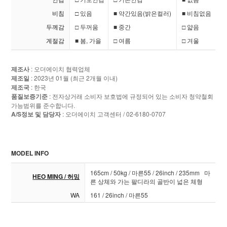
비침
□ 있음
■ 약간있음(밝은컬러)
■ 비침없음
두께감
□ 두꺼움
■ 중간
□ 얇음
계절감
■ 봄, 가을
□ 여름
□ 겨울
제조사
: 오더에이치 협력업체
제조일
: 2023년 01월 (최근 2개월 이내)
제조국
: 한국
품질보증기준
: 전자상거래 소비자 보호법에 규정되어 있는 소비자 청약철회
가능범위를 준수합니다.
A/S정보 및 담당자
: 오더에이치 고객센터 / 02-6180-0707
MODEL INFO
165cm / 50kg / 마른55 / 26inch / 235mm 마
HEO MING / 허밍
른 상체와 가는 팔디라의 골반이 넓은 체형
WA
161 / 26inch / 마른55