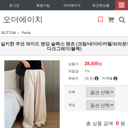
로그인
회원가입
마이페이지
최근본상품
오더에이치
BOTTOM
Pants
실키한 쿠션 와이드 밴딩 슬랙스 팬츠 (크림/네이비/카멜/브라운/
다크그레이/블랙)
28,500
상품가
원
적립금
1%
배송비
(조건)
지역별
선택
색상
총 상품 금액
0
원