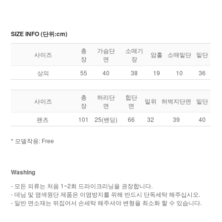
SIZE INFO (단위:cm)
총
가슴단
소매기
사이즈
암홀
소매밑단
밑단
장
면
장
상의
55
40
38
19
10
36
총
허리단
힙단
사이즈
밑위
허벅지단면
밑단
장
면
면
팬츠
101
25(밴딩)
66
32
39
40
* 모델착용:
Free
Washing
- 모든 의류는 처음 1~2회 드라이크리닝을 권장합니다.
- 데님 및 염색원단 제품은 이염방지를 위해 반드시 단독세탁 해주십시오.
- 일반 면소재는 뒤집어서 손세탁 해주셔야 변형을 최소화 할 수 있습니다.