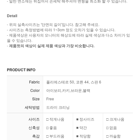
- 일반 면소재는 뒤집어서 손세탁 해주셔야 변형을 최소화 할 수 있습니다.
Detail
- 위의 실측사이즈는 '단면의 길이'입니다. 참고해 주세요.
- 사이즈는 측정방법에 따라 1~3cm 정도 오차가 있을 수 있습니다.
- 제품색상은 사용자의 모니터의 해상도에 따라 실제 색상과 다소 차이가 있
을 수 있습니다.
-
제품컷의 색상이 실제 제품 색상과 가장 비슷합니다.
PRODUCT INFO
Fabric
폴리에스테르 50, 코튼 44, 스판 6
Color
아이보리,카키,브라운,블랙
Size
Free
세탁방법
드라이 크리닝
사이즈
□ 작게나옴
■ 정사이즈
□ 크게나옴
신축성
□ 좋음
■ 약간
□ 없음
촉감
□ 부드러움
■ 적당함
□ 까슬함