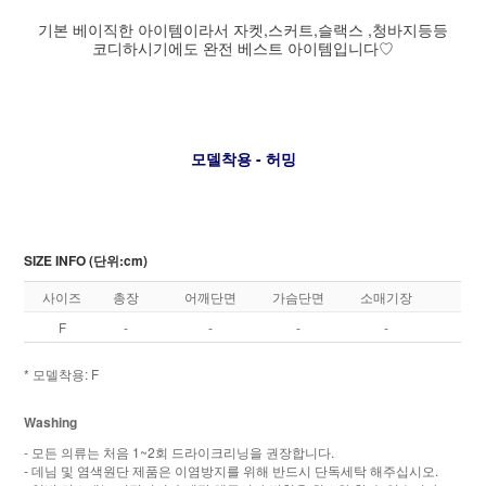
기본 베이직한 아이템이라서 자켓,스커트,슬랙스 ,청바지등등
코디하시기에도 완전 베스트 아이템입니다♡
모델착용 - 허밍
SIZE INFO (단위:cm)
사이즈
총장
어깨단면
가슴단면
소매기장
F
-
-
-
-
* 모델착용: F
Washing
- 모든 의류는 처음 1~2회 드라이크리닝을 권장합니다.
- 데님 및 염색원단 제품은 이염방지를 위해 반드시 단독세탁 해주십시오.