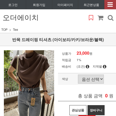
로그인
회원가입
마이페이지
최근본상품
오더에이치
TOP
Tee
반목 드레이핑 티셔츠 (아이보리/카키/브라운/블랙)
23,000
상품가
원
적립금
1%
배송비
(조건)
지역별
색상
총 상품 금액
0
원
관심상품
장바구니