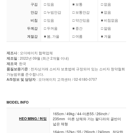
구김
□ 있음
■ 보통
□ 없음
안감
□ 누빔안감
□ 보통안감
■ 없음
비침
□ 있음
□ 약간있음
■ 비침없음
두께감
□ 두꺼움
■ 중간
□ 얇음
계절감
■ 봄, 가을
□ 여름
■ 겨울
제조사
: 오더에이치 협력업체
제조일
: 2022년 09월 (최근 2개월 이내)
제조국
한국
품질보증기준
: 전자상거래 소비자 보호법에 규정되어 있는 소비자 청약철회
가능범위를 준수합니다.
A/S정보 및 담당자
: 오더에이치 고객센터 / 02-6180-0707
MODEL INFO
165cm / 49kg / 44-마른55 / 26inch /
HEO MING / 허밍
235mm 마른 상체와 가는 팔디라의 골반이
넓은 체형
164cm / 52kg / 55 / 26inch / 240mm 적당한