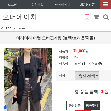
로그인
회원가입
마이페이지
최근본상품
오더에이치
OUTER
Jacket
여리여리 어텀 오버핏자켓 (블랙/브라운/차콜)
71,000
상품가
원
적립금
1%
배송비
(조건)
지역별
색상
총 상품 금액
0
원
관심상품
장바구니