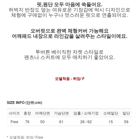
핏,원단 모두 마음에 쏙들어요.
허벅지 반정도 덮는 여유로운 기장감에 박시 디자인으로
체형에 구애없이 누구나 멋스러운 핏으로 연출되어요.
오버핏으로 완벽 체형커버 가능해요
어깨패드 내장으로 라인감을 살려주는 스타일이에요.
투버튼 베이직한 자켓 스타일로
팬츠나 스커트에 모두 매치하기 좋았어요.
모델착용 - 허밍/ F
SIZE INFO (단위:cm)
사이즈
총장
어깨단면
가슴단면
암홀 / 소매기장
소매밑단
밑단
Free
76
50
61
26 / 62
15
59
* 모델착용: 허밍/ Free