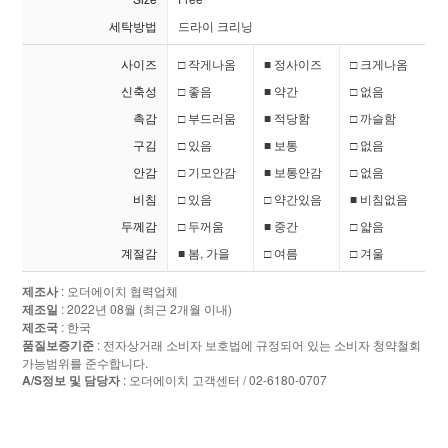
세탁방법
드라이 크리닝
사이즈
□ 작게나옴
■ 정사이즈
□ 크게나옴
신축성
□ 좋음
■ 약간
□ 없음
촉감
□ 부드러움
■ 적당함
□ 까슬함
구김
□ 있음
■ 보통
□ 없음
안감
□ 기모안감
■ 보통안감
□ 없음
비침
□ 있음
□ 약간있음
■ 비침없음
두께감
□ 두꺼움
■ 중간
□ 얇음
계절감
■ 봄, 가을
□ 여름
□ 겨울
제조사
: 오더에이치 협력업체
제조일
: 2022년 08월 (최근 2개월 이내)
제조국
: 한국
품질보증기준
: 전자상거래 소비자 보호법에 규정되어 있는 소비자 청약철회
가능범위를 준수합니다.
A/S정보 및 담당자
: 오더에이치 고객센터 / 02-6180-0707