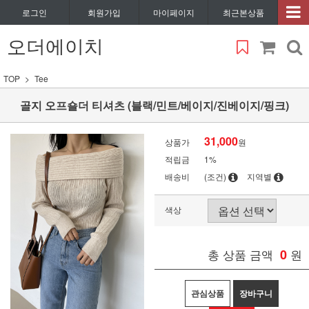
로그인
회원가입
마이페이지
최근본상품
오더에이치
TOP
Tee
골지 오프숄더 티셔츠 (블랙/민트/베이지/진베이지/핑크)
31,000
상품가
원
적립금
1%
배송비
(조건)
지역별
색상
총 상품 금액
0
원
관심상품
장바구니