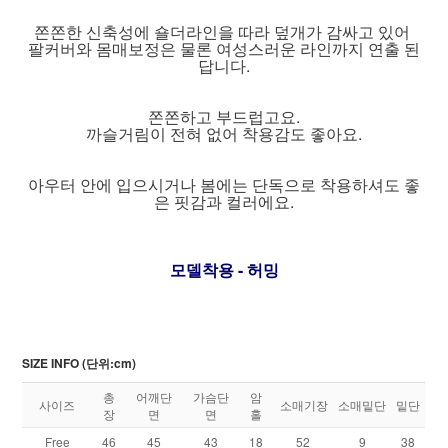
쫀쫀한 신축성에 숄더라인을 따라 덮개가 감싸고 있어
팔커버와 몸매보정은 물론 여성스러운 라인까지 연출 된
답니다.
쫀쫀하고 부드럽고요.
까슬거림이 전혀 없어 착용감도 좋아요.
아우터 안에 입으시거나 봄에는 단독으로 착용하셔도 좋
은 핏감과 컬러에요.
모델착용 - 허밍
SIZE INFO (단위:cm)
총
어깨단
가슴단
암
사이즈
소매기장
소매밑단
밑단
장
면
면
홀
Free
46
45
43
18
52
9
38