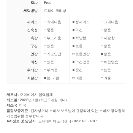
Size
Free
세탁방법
드라이 크리닝
사이즈
□ 작게나옴
■ 정사이즈
□ 크게나옴
신축성
□ 좋음
■ 약간
□ 없음
촉감
□ 부드러움
■ 적당함
□ 까슬함
구김
□ 있음
■ 보통
□ 없음
안감
□ 기모안감
□ 보통안감
■ 없음
비침
□ 있음
■ 약간있음
□ 비침없음
두께감
□ 두꺼움
■ 중간
□ 얇음
계절감
■ 봄, 가을
□ 여름
□ 겨울
제조사
: 오더에이치 협력업체
제조일
: 2022년 1월 (최근 2개월 이내)
제조국
한국
품질보증기준
: 전자상거래 소비자 보호법에 규정되어 있는 소비자 청약철회
가능범위를 준수합니다.
A/S정보 및 담당자
: 오더에이치 고객센터 / 02-6180-0707