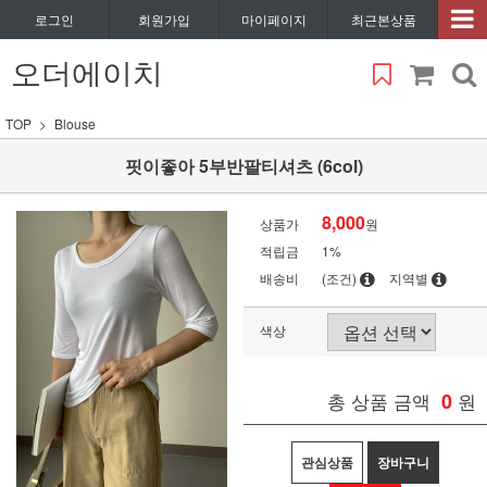
로그인
회원가입
마이페이지
최근본상품
오더에이치
TOP
Blouse
핏이좋아 5부반팔티셔츠 (6col)
8,000
상품가
원
적립금
1%
배송비
(조건)
지역별
색상
총 상품 금액
0
원
관심상품
장바구니