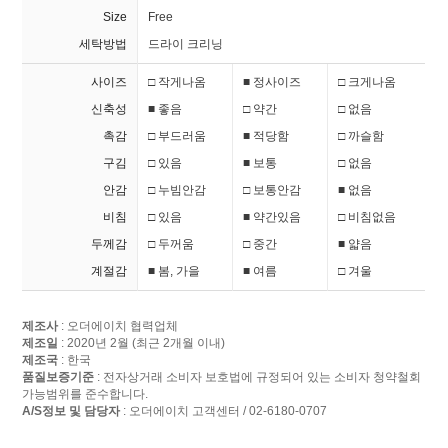
Size
Free
세탁방법
드라이 크리닝
사이즈
□ 작게나옴
■ 정사이즈
□ 크게나옴
신축성
■ 좋음
□ 약간
□ 없음
촉감
□ 부드러움
■ 적당함
□ 까슬함
구김
□ 있음
■ 보통
□ 없음
안감
□ 누빔안감
□ 보통안감
■ 없음
비침
□ 있음
■ 약간있음
□ 비침없음
두께감
□ 두꺼움
□ 중간
■ 얇음
계절감
■ 봄, 가을
■ 여름
□ 겨울
제조사
: 오더에이치 협력업체
제조일
: 2020년 2월 (최근 2개월 이내)
제조국
: 한국
품질보증기준
: 전자상거래 소비자 보호법에 규정되어 있는 소비자 청약철회
가능범위를 준수합니다.
A/S정보 및 담당자
: 오더에이치 고객센터 / 02-6180-0707