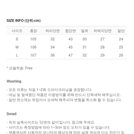
SIZE INFO (단위:cm)
사이즈
총장
허리단면
힙단면
밑위
허벅지단면
밑단
S
105
32
43
30
27
24
M
106
34
45
31
28
25
L
107
36
47
32
29
26
* 모델착용: Free
Washing
- 모든 의류는 처음 1~2회 드라이크리닝을 권장합니다.
- 데님 및 염색원단 제품은 이염방지를 위해 반드시 단독세탁 해주십시오.
- 일반 면소재는 뒤집어서 손세탁 해주셔야 변형을 최소화 할 수 있습니다.
Detail
- 위의 실측사이즈는 '단면의 길이'입니다. 참고해 주세요.
- 사이즈는 측정방법에 따라 1~3cm 정도 오차가 있을 수 있습니다.
- 제품색상은 사용자의 모니터의 해상도에 따라 실제 색상과 다소 차이가 있