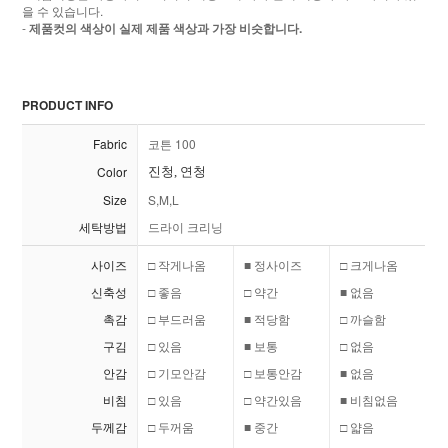
을 수 있습니다.
-
제품컷의 색상이 실제 제품 색상과 가장 비슷합니다.
PRODUCT INFO
Fabric
코튼 100
Color
진청, 연청
Size
S,M,L
세탁방법
드라이 크리닝
사이즈
□ 작게나옴
■ 정사이즈
□ 크게나옴
신축성
□ 좋음
□ 약간
■ 없음
촉감
□ 부드러움
■ 적당함
□ 까슬함
구김
□ 있음
■ 보통
□ 없음
안감
□ 기모안감
□ 보통안감
■ 없음
비침
□ 있음
□ 약간있음
■ 비침없음
두께감
□ 두꺼움
■ 중간
□ 얇음