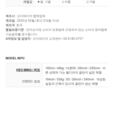
계절감
■ 봄, 가을
□ 여름
□ 겨울
제조사
: 오더에이치 협력업체
제조일
: 2020년 02월 (최근 2개월 이내)
제조국
한국
품질보증기준
: 전자상거래 소비자 보호법에 규정되어 있는 소비자 청약철회
가능범위를 준수합니다.
A/S정보 및 담당자
: 오더에이치 고객센터 / 02-6180-0707
MODEL INFO
165cm / 49kg / 마른55 / 26inch / 235mm 마
HEO MING / 허밍
른 상체와 가는 팔디라의 골반이 넓은 체형
164cm / 52kg / 55 / 26inch / 240mm 적당한
COCO / 코코
살집과 근육이 있으며 골반이 없는 체형