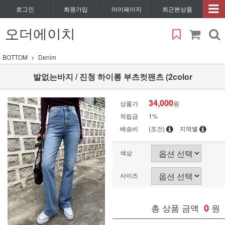
로그인
회원가입
마이페이지
최근본상품
오더에이치
BOTTOM
Denim
발없는바지 / 진청 하이롱 부츠컷팬츠 (2color
34,000
상품가
원
적립금
1%
배송비
(조건)
지역별
색상
사이즈
총 상품 금액
0
원