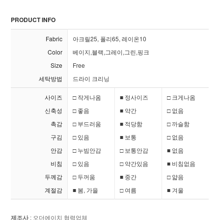
PRODUCT INFO
Fabric
아크릴25, 폴리65, 레이온10
Color
베이지,블랙,그레이,그린,핑크
Size
Free
세탁방법
드라이 크리닝
사이즈
□ 작게나옴
■ 정사이즈
□ 크게나옴
신축성
□ 좋음
■ 약간
□ 없음
촉감
□ 부드러움
■ 적당함
□ 까슬함
구김
□ 있음
■ 보통
□ 없음
안감
□ 누빔안감
□ 보통안감
■ 없음
비침
□ 있음
□ 약간있음
■ 비침없음
두께감
□ 두꺼움
■ 중간
□ 얇음
계절감
■ 봄, 가을
□ 여름
■ 겨울
제조사
: 오더에이치 협력업체