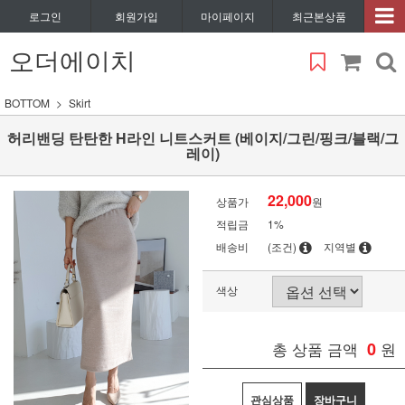
로그인
회원가입
마이페이지
최근본상품
오더에이치
BOTTOM
Skirt
허리밴딩 탄탄한 H라인 니트스커트 (베이지/그린/핑크/블랙/그
레이)
22,000
상품가
원
적립금
1%
배송비
(조건)
지역별
색상
총 상품 금액
0
원
관심상품
장바구니