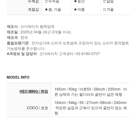
두께감
□ 두꺼움
■ 중간
□ 얇음
계절감
■ 봄, 가을
■ 여름
□ 겨울
제조사
: 오더에이치 협력업체
제조일
: 2020년 04월 (최근 2개월 이내)
제조국
: 한국
품질보증기준
: 전자상거래 소비자 보호법에 규정되어 있는 소비자 청약철회
가능범위를 준수합니다.
A/S정보 및 담당자
: 오더에이치 고객센터 / 02-6180-0707
MODEL INFO
165cm / 50kg / 마른55 / 26inch / 235mm 마
HEO MING / 허밍
른 상체와 가는 팔디라의 골반이 넓은 체형
164cm / 54kg / 55 / 27inch~28inch / 240mm
COCO / 코코
적당한 살집과 근육이 있으며 골반이 없는 체
형