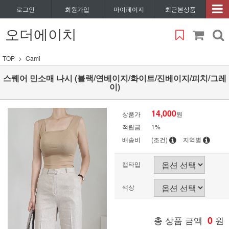
로그인
회원가입
마이페이지
최근본상품
오더에이치
TOP
Cami
스퀘어 민소매 나시 (블랙/연베이지/화이트/진베이지/피치/그레
이)
14,000
상품가
원
적립금
1%
배송비
(조건)
지역별
캡타입
색상
총 상품 금액
0
원