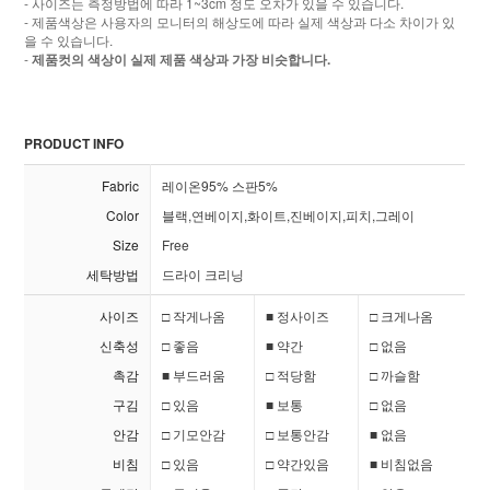
- 사이즈는 측정방법에 따라 1~3cm 정도 오차가 있을 수 있습니다.
- 제품색상은 사용자의 모니터의 해상도에 따라 실제 색상과 다소 차이가 있
을 수 있습니다.
-
제품컷의 색상이 실제 제품 색상과 가장 비슷합니다.
PRODUCT INFO
Fabric
레이온95% 스판5%
Color
블랙,연베이지,화이트,진베이지,피치,그레이
Size
Free
세탁방법
드라이 크리닝
사이즈
□ 작게나옴
■ 정사이즈
□ 크게나옴
신축성
□ 좋음
■ 약간
□ 없음
촉감
■ 부드러움
□ 적당함
□ 까슬함
구김
□ 있음
■ 보통
□ 없음
안감
□ 기모안감
□ 보통안감
■ 없음
비침
□ 있음
□ 약간있음
■ 비침없음