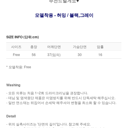
추천드릴게요♥
모델착용 - 허밍 / 블랙,그레이
SIZE INFO (단위:cm)
사이즈
총장
어깨단면
가슴단면
암홀
Free
56
37(임의)
30
16
* 모델착용: Free
Washing
- 모든 의류는 처음 1~2회 드라이크리닝을 권장합니다.
- 데님 및 염색원단 제품은 이염방지를 위해 반드시 단독세탁 해주십시오.
- 일반 면소재는 뒤집어서 손세탁 해주셔야 변형을 최소화 할 수 있습니다.
Detail
- 위의 실측사이즈는 '단면의 길이'입니다. 참고해 주세요.