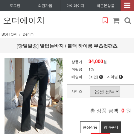
로그인
회원가입
마이페이지
최근본상품
오더에이치
BOTTOM
Denim
[당일발송] 발없는바지 / 블랙 하이롱 부츠컷팬츠
34,000
상품가
원
적립금
1%
배송비
(조건)
지역별
사이즈
총 상품 금액
0
원
관심상품
장바구니