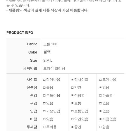
을 수 있습니다.
-
제품컷의 색상이 실제 제품 색상과 가장 비슷합니다.
PRODUCT INFO
Fabric
코튼 100
Color
블랙
Size
S,M,L
세탁방법
드라이 크리닝
사이즈
□ 작게나옴
■ 정사이즈
□ 크게나옴
신축성
□ 좋음
□ 약간
■ 없음
촉감
□ 부드러움
■ 적당함
□ 까슬함
구김
□ 있음
■ 보통
□ 없음
안감
□ 기모안감
□ 보통안감
■ 없음
비침
□ 있음
□ 약간있음
■ 비침없음
두께감
□ 두꺼움
■ 중간
□ 얇음