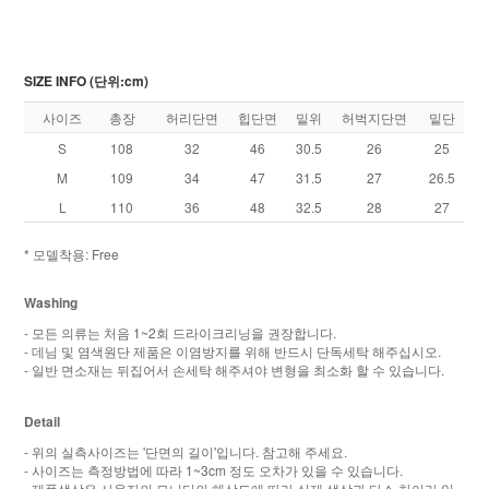
SIZE INFO (단위:cm)
사이즈
총장
허리단면
힙단면
밑위
허벅지단면
밑단
S
108
32
46
30.5
26
25
M
109
34
47
31.5
27
26.5
L
110
36
48
32.5
28
27
* 모델착용: Free
Washing
- 모든 의류는 처음 1~2회 드라이크리닝을 권장합니다.
- 데님 및 염색원단 제품은 이염방지를 위해 반드시 단독세탁 해주십시오.
- 일반 면소재는 뒤집어서 손세탁 해주셔야 변형을 최소화 할 수 있습니다.
Detail
- 위의 실측사이즈는 '단면의 길이'입니다. 참고해 주세요.
- 사이즈는 측정방법에 따라 1~3cm 정도 오차가 있을 수 있습니다.
- 제품색상은 사용자의 모니터의 해상도에 따라 실제 색상과 다소 차이가 있