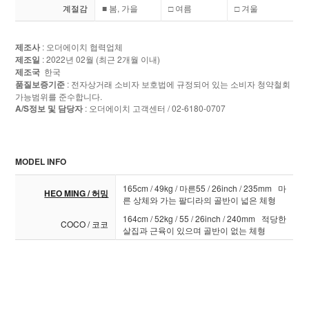
계절감
■ 봄, 가을
□ 여름
□ 겨울
제조사
: 오더에이치 협력업체
제조일
: 2022년 02월 (최근 2개월 이내)
제조국
한국
품질보증기준
: 전자상거래 소비자 보호법에 규정되어 있는 소비자 청약철회
가능범위를 준수합니다.
A/S정보 및 담당자
: 오더에이치 고객센터 / 02-6180-0707
MODEL INFO
165cm / 49kg / 마른55 / 26inch / 235mm 마
HEO MING / 허밍
른 상체와 가는 팔디라의 골반이 넓은 체형
164cm / 52kg / 55 / 26inch / 240mm 적당한
COCO / 코코
살집과 근육이 있으며 골반이 없는 체형