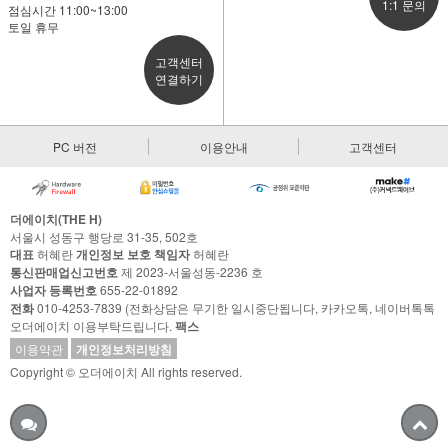
1:1 문의
점심시간 11:00~13:00
토일 휴무
고객센터
연결하기
PC 버전
이용안내
고객센터
더에이치(THE H)
서울시 성동구 행당로 31-35, 502호
대표
허혜란
개인정보 보호 책임자
허혜란
통신판매업신고번호
제 2023-서울성동-2236 호
사업자 등록번호
655-22-01892
전화
010-4253-7839 (전화상담은 무기한 일시중단됩니다, 카카오톡, 네이버톡톡
오더에이치 이용부탁드립니다.
팩스
이용약관
개인정보처리방침
Copyright © 오더에이치 All rights reserved.