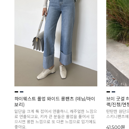
하이웨스트 롤업 와이드 롱팬츠 (데님/아이
브이 굿걸 
보리)
랙/진청/연
밑단을 크게 툭 접어서 연출하니, 캐주얼한 느낌으
탄탄한 원단으로
로 연출되고요, 키카 큰 분들은 롤업을 풀어서 입
스키니팬츠에
으시면 롱한 느낌으로 또 다른 느낌으로 입기에도
좋아요.
41,500원