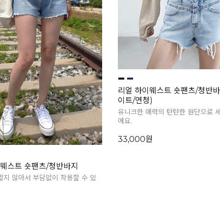
리얼 하이웨스트 숏팬츠/청반바
이트/연청)
유니크한 매력의 탄탄한 원단으로 
에요.
33,000원
이웨스트 숏팬츠/청반바지
짧지 않아서 부담없이 착용할 수 있