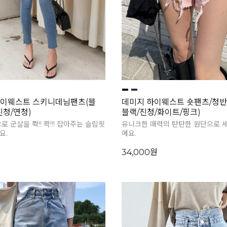
하이웨스트 스키니데님팬츠(블
데미지 하이웨스트 숏팬츠/청반
진청/연청)
블랙/진청/화이트/핑크)
 군살을 쫙!! 꽉!!! 잡아주는 슬림핏
유니크한 매력의 탄탄한 원단으로 
요.
에요.
34,000원