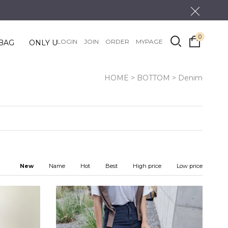
0
LOGIN
JOIN
ORDER
MYPAGE
BAG
ONLY U
HOME
>
BOTTOM
>
Denim
New
Name
Hot
Best
High price
Low price