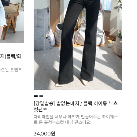
지(블랙/화
세련된 숏팬츠
[당일발송] 발없는바지 / 블랙 하이롱 부츠
컷팬츠
다리라인을 너무나 예쁘게 만들어주는 하이웨스
트 롱 흑청부츠컷 데님 팬츠에요.
34,000원