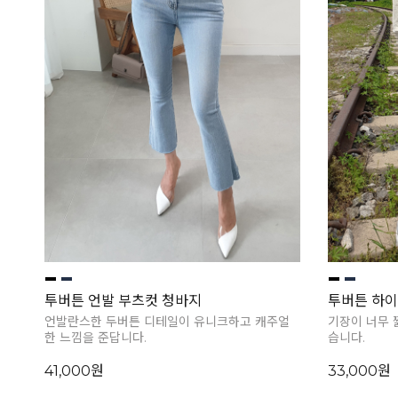
투버튼 언발 부츠컷 청바지
투버튼 하
언발란스한 두버튼 디테일이 유니크하고 캐주얼
기장이 너무 
한 느낌을 준답니다.
습니다.
41,000원
33,000원