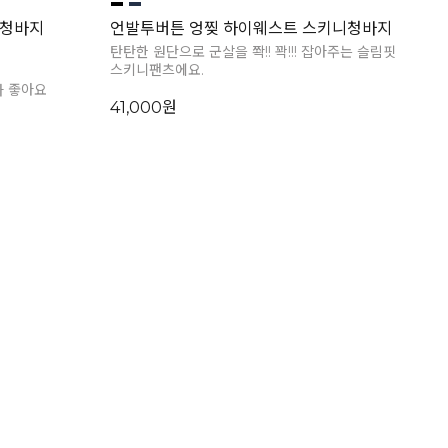
컷청바지
언발투버튼 엉찢 하이웨스트 스키니청바지
탄탄한 원단으로 군살을 쫙!! 꽉!!! 잡아주는 슬림핏
스키니팬츠에요.
가 좋아요
41,000원