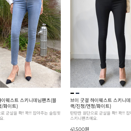
하이웨스트 스키니데님팬츠(블
브이 굿걸 하이웨스트 스키니데
청/화이트)
랙/진청/연청/화이트)
 군살을 쫙!! 꽉!!! 잡아주는 슬림핏
탄탄한 원단으로 군살을 쫙!! 꽉!!!
요.
스키니팬츠에요.
41,500원