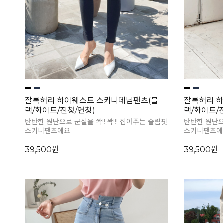
잘록허리 하이웨스트 스키니데님팬츠(블
잘록허리 
랙/화이트/진청/연청)
랙/화이트/
탄탄한 원단으로 군살을 쫙!! 꽉!!! 잡아주는 슬림핏
탄탄한 원단으로
스키니팬츠에요.
스키니팬츠에
39,500원
39,500원