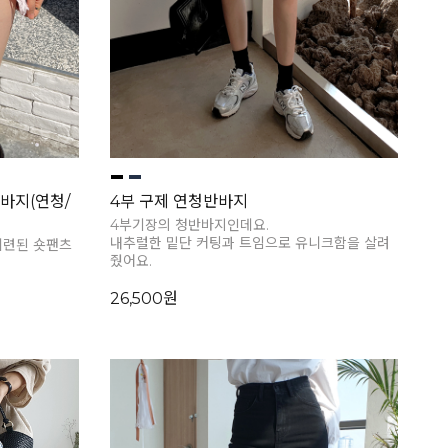
바지(연청/
4부 구제 연청반바지
4부기장의 청반바지인데요.
내추럴한 밑단 커팅과 트임으로 유니크함을 살려
세련된 숏팬츠
줬어요.
26,500원