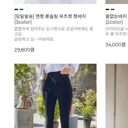
[당일발송] 연청 롱슬림 부츠컷 청바지
발없는바지 
(3color)
(2color)
쫀쫀하게 잡아주는 논스판으로 군살커버에도 좋
다리라인을 
고요.
트 롱 부츠컷
슬림하고 길~~어보여요.
34,000원
29,800원