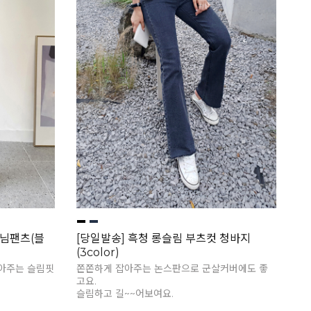
님팬츠(블
[당일발송] 흑청 롱슬림 부츠컷 청바지
(3color)
 잡아주는 슬림핏
쫀쫀하게 잡아주는 논스판으로 군살커버에도 좋
고요.
슬림하고 길~~어보여요.