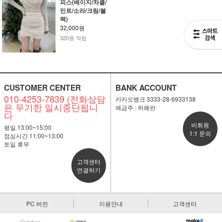
피스(베이지/차콜/
민트/소라/크림/블
랙)
32,000원
320원 적립
CUSTOMER CENTER
BANK ACCOUNT
010-4253-7839 (전화상담
카카오뱅크 3333-28-6933138
은 무기한 일시중단됩니
예금주 : 허혜란
다
비회원
평일 13:00~15:00
1:1 문의
점심시간 11:00~13:00
토일 휴무
고객센터
연결하기
PC 버전
이용안내
고객센터