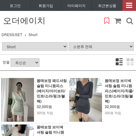
로그인
회원가입
마이페이지
최근본상품
오더에이치
DRESS/SET
Short
정렬
몸매보정 패드셔링
몸매보정 브이넥
슬림 미니원피스
셔링 슬림 미니원
(베이지/아이보리/
피스(베이지/차콜/
민트/소라/핑크/블
민트/소라/크림/블
랙)
랙)
32,000원
32,000원
320원 적립
320원 적립
몸매보정 브이넥
셔링 슬림 미니원