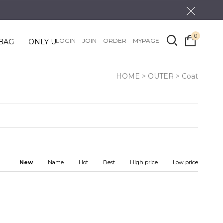
0
LOGIN
JOIN
ORDER
MYPAGE
BAG
ONLY U
HOME
>
OUTER
>
Coat
New
Name
Hot
Best
High price
Low price