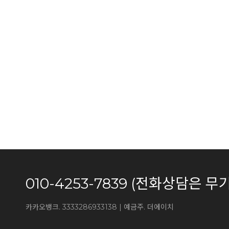
010-4253-7839 (전화상담
카카오뱅크. 3333286933138 | 예금주. 더에이치