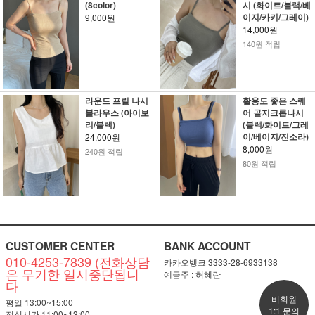
(8color)
시 (화이트/블랙/베
이지/카키/그레이)
9,000원
14,000원
140원 적립
라운드 프릴 나시
활용도 좋은 스퀘
블라우스 (아이보
어 골지크롭나시
리/블랙)
(블랙/화이트/그레
이/베이지/진소라)
24,000원
8,000원
240원 적립
80원 적립
CUSTOMER CENTER
BANK ACCOUNT
010-4253-7839 (전화상담
카카오뱅크 3333-28-6933138
은 무기한 일시중단됩니
예금주 : 허혜란
다
비회원
평일 13:00~15:00
1:1 문의
점심시간 11:00~13:00