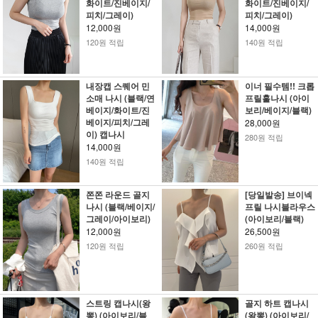
화이트/진베이지/
화이트/진베이지/
피치/그레이)
피치/그레이)
12,000원
14,000원
120원 적립
140원 적립
내장캡 스퀘어 민
이너 필수템!! 크롭
소매 나시 (블랙/연
프릴훌나시 (아이
베이지/화이트/진
보리/베이지/블랙)
베이지/피치/그레
28,000원
이) 캡나시
280원 적립
14,000원
140원 적립
쫀쫀 라운드 골지
[당일발송] 브이넥
나시 (블랙/베이지/
프릴 나시블라우스
그레이/아이보리)
(아이보리/블랙)
12,000원
26,500원
120원 적립
260원 적립
스트링 캡나시(왕
골지 하트 캡나시
뽕) (아이보리/블
(왕뽕) (아이보리/