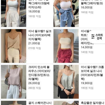
랙/그레이/크림베
블랙/그레이/핑크)
이지/소라)
16,000원
16,000원
160원 적립
160원 적립
이너 필수템!! 실크
이너필수템!!왕뽕
나시 (아이보리/베
하트크롭 튜브탑
이지/블랙)
(아이보리/블랙/그
레이/민트)
21,000원
14,000원
210원 적립
140원 적립
크리미 민소매 블
이너 필수템!! 크롭
라우스 (아이보리/
브이넥 실크 나시
인디핑크/민트/소
(아이보리/민트/블
라/블랙)
랙)
26,000원
19,900원
260원 적립
190원 적립
골지 스퀘어끈나시
촉감좋은 일자캡나