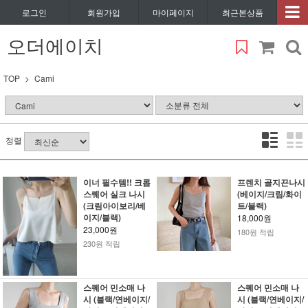
로그인
회원가입
마이페이지
최근본상품
오더에이치
TOP
Cami
정렬
이너 필수템!! 크롭
프렌치 골지끈나시
스퀘어 실크 나시
(베이지/크림/화이
(크림아이보리/베
트/블랙)
이지/블랙)
18,000원
23,000원
180원 적립
230원 적립
스퀘어 민소매 나
스퀘어 민소매 나
시 (블랙/연베이지/
시 (블랙/연베이지/